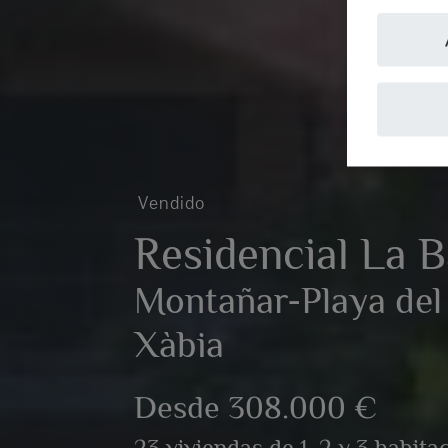
Vendido
Residencial La B
Montañar-Playa del 
Xàbia
Desde 308.000 €
23 viviendas de 1, 2 y 3 habita