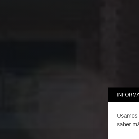
INFORMA
Usamos c
saber má