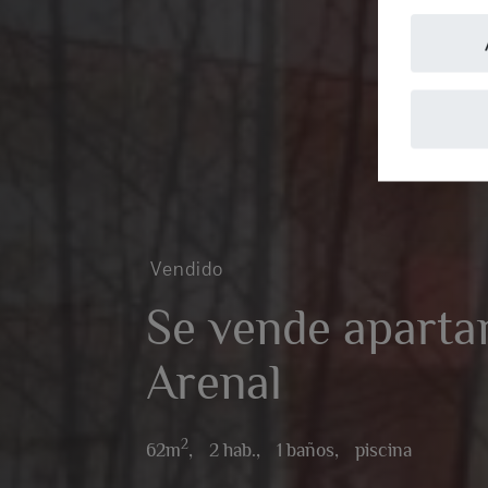
Vendido
Se vende aparta
Arenal
2
62m
,
2 hab.,
1 baños,
piscina