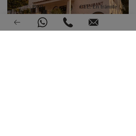
1980
CEE: En trámite