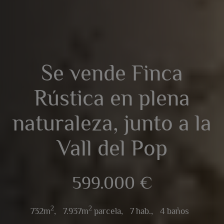
Se vende Finca
Rústica en plena
naturaleza, junto a la
Vall del Pop
599.000 €
2
2
732m
,
7.937m
parcela,
7 hab.,
4 baños