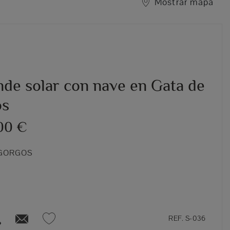
Mostrar mapa
nde solar con nave en Gata de
os
00 €
 GORGOS
REF. S-036