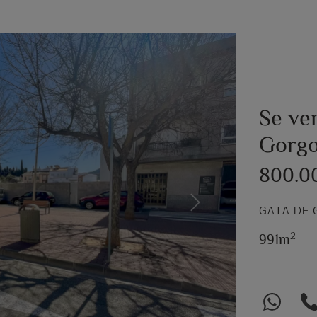
Se ve
Gorg
800.0
Next
GATA DE
2
991m