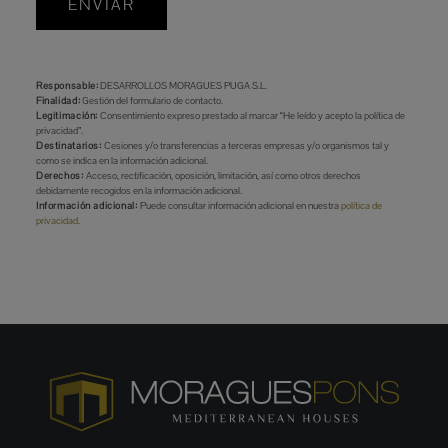
ENVIAR
Responsable:
DESARROLLOS MORAGUES PUGA S.L.
Finalidad:
Gestión del formulario de contacto.
Legitimación:
Consentimiento expreso prestado al marcar “He leído y acepto la política de
privacidad”.
Destinatarios:
Cesiones y/o transferencias a terceras empresas y/o organismos tal y
como se indica en la información adicional.
Derechos:
Acceso, rectificación, oposición, limitación, así como otros derechos
debidamente recogidos en la información adicional.
Información adicional:
Puede consultar información adicional en nuestra
política de
privacidad
.