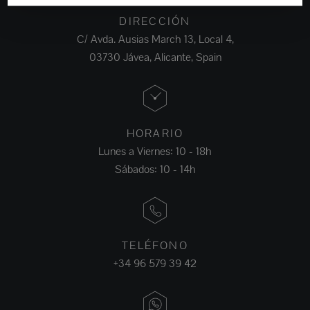
DIRECCIÓN
C/ Avda. Ausias March 13, Local 4,
03730 Jávea, Alicante, Spain
HORARIO
Lunes a Viernes: 10 - 18h
Sábados: 10 - 14h
TELÉFONO
+34 96 579 39 42