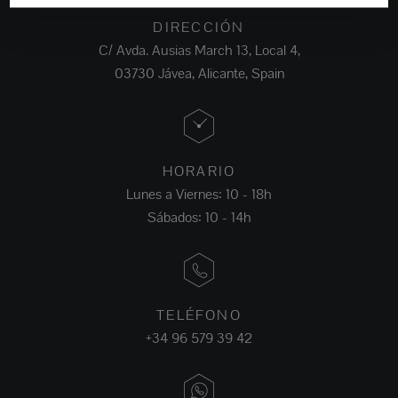
DIRECCIÓN
C/ Avda. Ausias March 13, Local 4,
03730 Jávea, Alicante, Spain
HORARIO
Lunes a Viernes: 10 - 18h
Sábados: 10 - 14h
TELÉFONO
+34 96 579 39 42