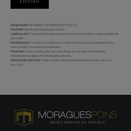
ENVIAR
Responsable:
DESARROLLOS MORAGUES PUGA S.L.
Finalidad:
Gestión del formulario de contacto.
Legitimación:
Consentimiento expreso prestado al marcar “He leído y acepto la política de
privacidad”.
Destinatarios:
Cesiones y/o transferencias a terceras empresas y/o organismos tal y
como se indica en la información adicional.
Derechos:
Acceso, rectificación, oposición, limitación, así como otros derechos
debidamente recogidos en la información adicional.
Información adicional:
Puede consultar información adicional en nuestra
política de
privacidad
.