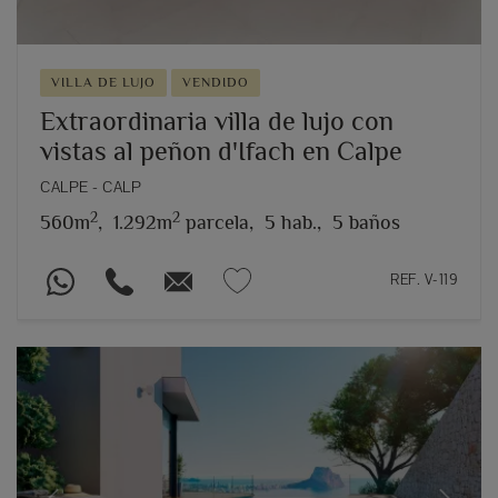
VILLA DE LUJO
VENDIDO
Extraordinaria villa de lujo con
vistas al peñon d'Ifach en Calpe
CALPE - CALP
2
2
560m
,
1.292m
parcela,
5 hab.,
5 baños
REF. V-119