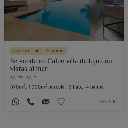
Previous
Next
VILLA DE LUJO
VENDIDO
Se vende en Calpe villa de lujo con
vistas al mar
CALPE - CALP
2
2
670m
,
1.000m
parcela,
6 hab.,
4 baños
REF. V-116