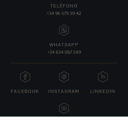
TELÉFONO
+34 96 579 39 42
WHATSAPP
+34 634 067 549
FACEBOOK
INSTAGRAM
LINKEDIN
YOUTUBE