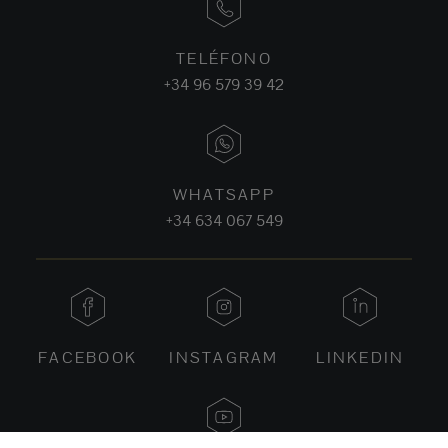
TELÉFONO
+34 96 579 39 42
WHATSAPP
+34 634 067 549
FACEBOOK
INSTAGRAM
LINKEDIN