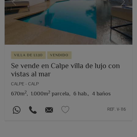
Previous
Next
VILLA DE LUJO
VENDIDO
Se vende en Calpe villa de lujo con
vistas al mar
CALPE - CALP
2
2
670m
,
1.000m
parcela,
6 hab.,
4 baños
REF. V-116