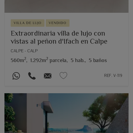
VILLA DE LUJO
VENDIDO
Extraordinaria villa de lujo con
vistas al peñon d'Ifach en Calpe
CALPE - CALP
2
2
560m
,
1.292m
parcela,
5 hab.,
5 baños
REF. V-119