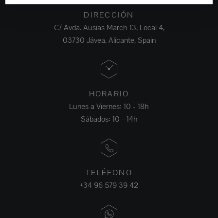
DIRECCIÓN
C/ Avda. Ausias March 13, Local 4,
03730 Jávea, Alicante, Spain
HORARIO
Lunes a Viernes: 10 - 18h
Sábados: 10 - 14h
TELÉFONO
+34 96 579 39 42