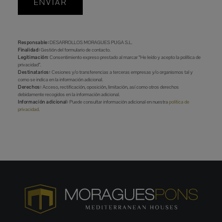
ENVIAR
Responsable:
DESARROLLOS MORAGUES PUGA S.L.
Finalidad:
Gestión del formulario de contacto.
Legitimación:
Consentimiento expreso prestado al marcar “He leído y acepto la política de
privacidad”.
Destinatarios:
Cesiones y/o transferencias a terceras empresas y/o organismos tal y
como se indica en la información adicional.
Derechos:
Acceso, rectificación, oposición, limitación, así como otros derechos
debidamente recogidos en la información adicional.
Información adicional:
Puede consultar información adicional en nuestra
política de
privacidad
.