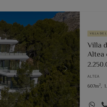
VILLA DE L
Villa
Altea 
2.250
Next
ALTEA
2
607m
,
1