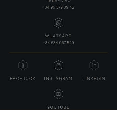
TELÉFONO
+34 96 579 39 42
WHATSAPP
+34 634 067 549
FACEBOOK
INSTAGRAM
LINKEDIN
YOUTUBE