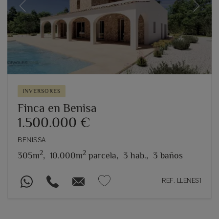
Previous
Next
INVERSORES
Finca en Benisa
1.500.000 €
BENISSA
2
2
305m
,
10.000m
parcela,
3 hab.,
3 baños
REF. LLENES1