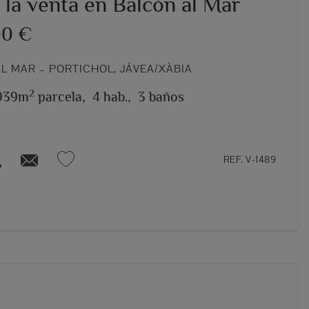
a la venta en Balcón al Mar
00 €
L MAR – PORTICHOL, JÁVEA/XÀBIA
2
.939m
parcela,
4 hab.,
3 baños
REF. V-1489