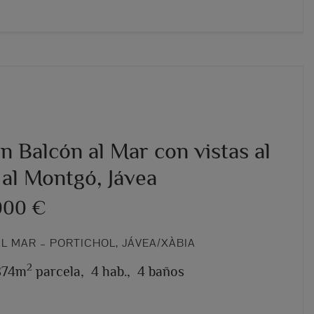
en Balcón al Mar con vistas al
 al Montgó, Jávea
000 €
L MAR – PORTICHOL, JÁVEA/XÀBIA
2
874m
parcela,
4 hab.,
4 baños