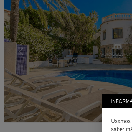
Previous
INFORMA
Usamos c
saber má