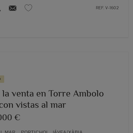
REF. V-1602
O
a la venta en Torre Ambolo
con vistas al mar
000 €
L MAR – PORTICHOL, JÁVEA/XÀBIA