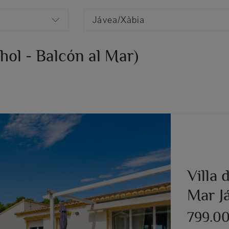
Jávea/Xàbia
chol - Balcón al Mar)
Villa 
Mar J
799.0