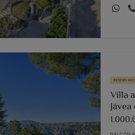
RESERVAD
Villa 
Jávea 
1.000.
Next
BALCÓN A