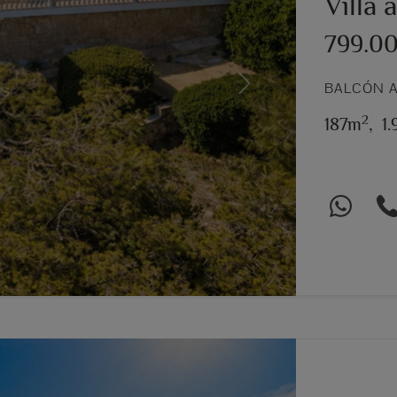
Villa 
799.0
BALCÓN A
Next
2
187m
,
1