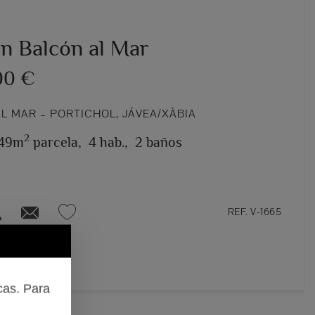
en Balcón al Mar
00 €
L MAR – PORTICHOL, JÁVEA/XÀBIA
2
49m
parcela,
4 hab.,
2 baños
REF. V-1665
cas. Para