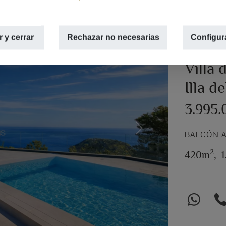
 y cerrar
Rechazar no necesarias
Configur
Villa 
Illa d
3.995.
Next
BALCÓN A
2
420m
,