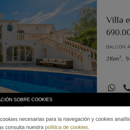
Villa 
690.0
BALCÓN A
Next
2
216m
,
9
CIÓN SOBRE COOKIES
ookies necesarias para la navegación y cookies analíti
s consulta nuestra
política de cookies
.