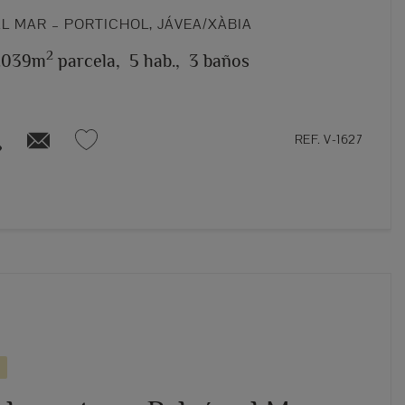
L MAR – PORTICHOL, JÁVEA/XÀBIA
2
1.039m
parcela,
5 hab.,
3 baños
REF. V-1627