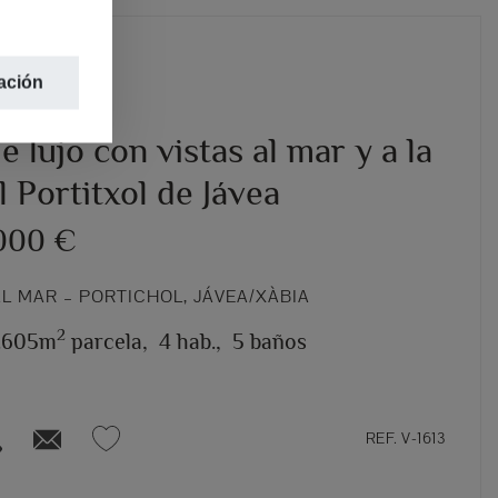
ación
de lujo con vistas al mar y a la
el Portitxol de Jávea
000 €
L MAR – PORTICHOL, JÁVEA/XÀBIA
2
1.605m
parcela,
4 hab.,
5 baños
REF. V-1613