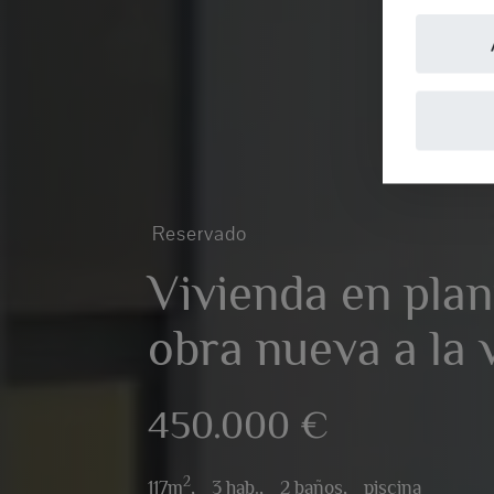
Reservado
Vivienda en plan
obra nueva a la 
450.000 €
2
117m
,
3 hab.,
2 baños,
piscina