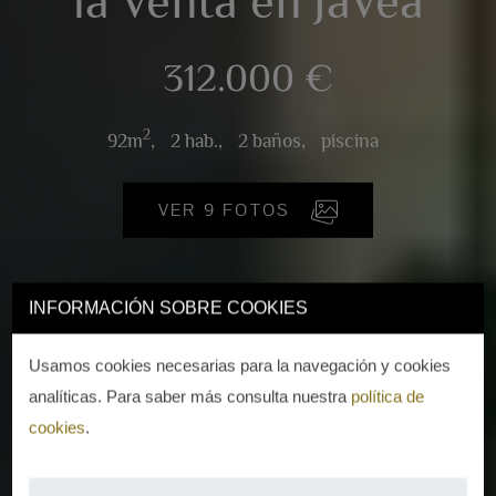
la venta en Jávea
312.000 €
2
92m
,
2 hab.,
2 baños,
piscina
VER 9 FOTOS
INFORMACIÓN SOBRE COOKIES
Usamos cookies necesarias para la navegación y cookies
analíticas. Para saber más consulta nuestra
política de
cookies
.