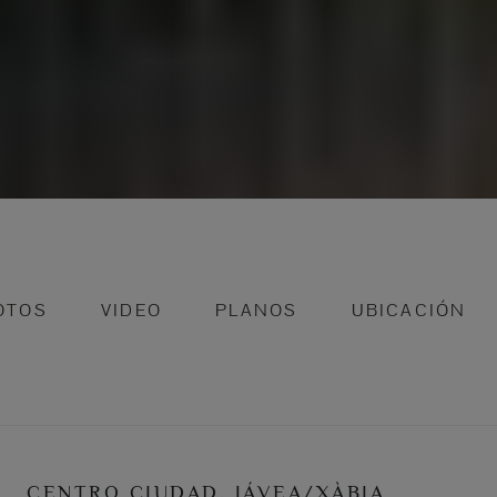
OTOS
VIDEO
PLANOS
UBICACIÓN
CENTRO CIUDAD, JÁVEA/XÀBIA