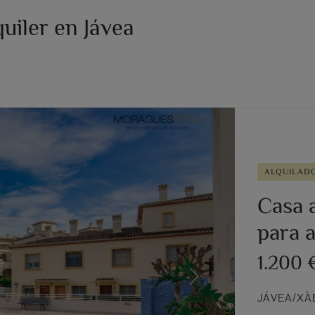
uiler en Jávea
ALQUILAD
Casa a
para a
1.200
Next
JÁVEA/XÀ