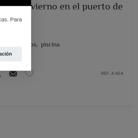
er de invierno en el puerto de
cas. Para
JÁVEA/XÀBIA
 hab.,
2 baños,
piscina
ación
REF. A-654