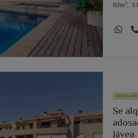
2
112m
,
3 
ALQUILAD
Se alq
adosa
Jávea