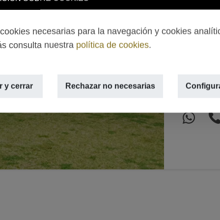
Alquil
Jávea
ookies necesarias para la navegación y cookies analíti
s consulta nuestra
política de cookies
.
PUERTO, 
Next
2
132m
,
4
 y cerrar
Rechazar no necesarias
Configur