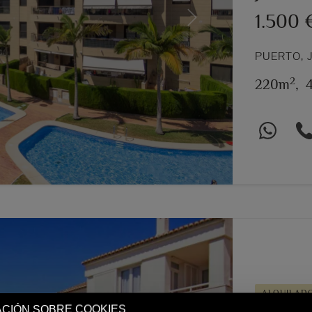
1.500
Next
PUERTO, 
2
220m
,
4
ALQUILAD
CIÓN SOBRE COOKIES