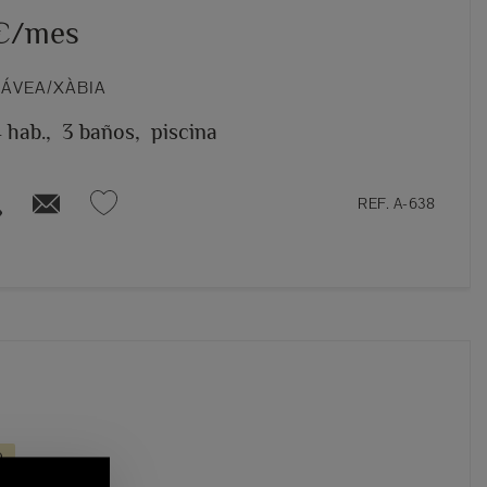
 €/mes
JÁVEA/XÀBIA
 hab.,
3 baños,
piscina
REF. A-638
O