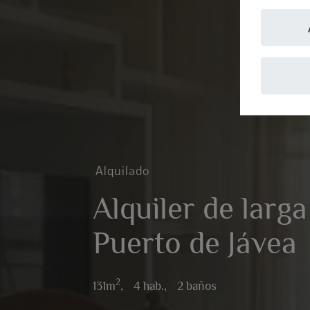
Alquilado
Alquiler de larga
Puerto de Jávea
2
131m
,
4 hab.,
2 baños