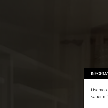
INFORMA
Usamos c
saber má