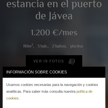
estancia en el puerto
de Jávea
1.200 €/mes
2
110m
,
3 hab.,
2 baños,
piscina
VER 19 FOTOS
INFORMACIÓN SOBRE COOKIES
Usamos cookies necesarias para la navegación y cookies
analíticas. Para saber más consulta nuestra
política de
cookies
.