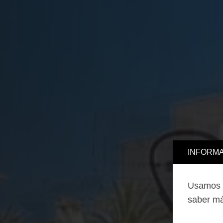
INFORMA
Usamos c
saber má