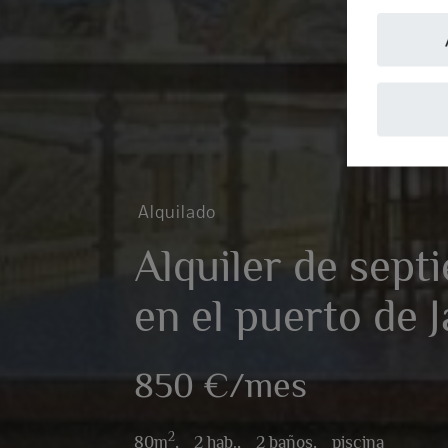
Alquilado
Alquiler de sept
en el puerto de 
850 €/mes
2
80m
,
2 hab.,
2 baños,
piscina