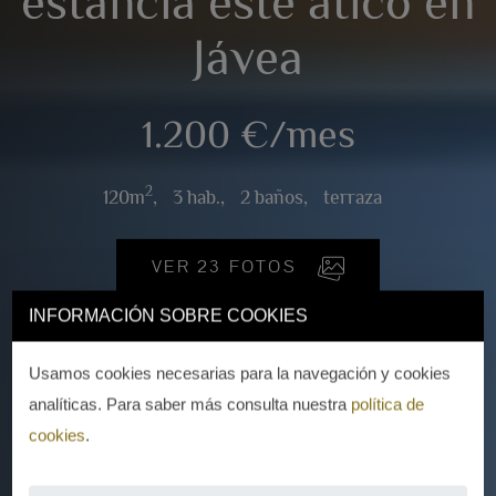
estancia este ático en
Jávea
1.200 €/mes
2
120m
,
3 hab.,
2 baños,
terraza
VER 23 FOTOS
INFORMACIÓN SOBRE COOKIES
Usamos cookies necesarias para la navegación y cookies
analíticas. Para saber más consulta nuestra
política de
cookies
.