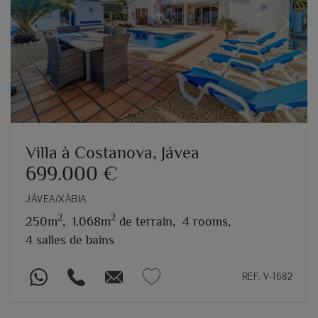
Previous
Next
Villa à Costanova, Jávea
699.000 €
JÁVEA/XÀBIA
2
2
250m
,
1.068m
de terrain,
4 rooms,
4 salles de bains
REF. V-1682