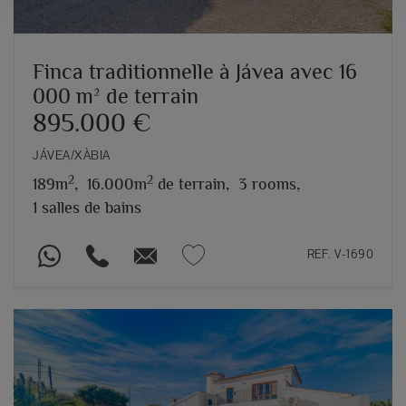
Finca traditionnelle à Jávea avec 16
000 m² de terrain
895.000 €
JÁVEA/XÀBIA
2
2
189m
,
16.000m
de terrain,
3 rooms,
1 salles de bains
REF. V-1690