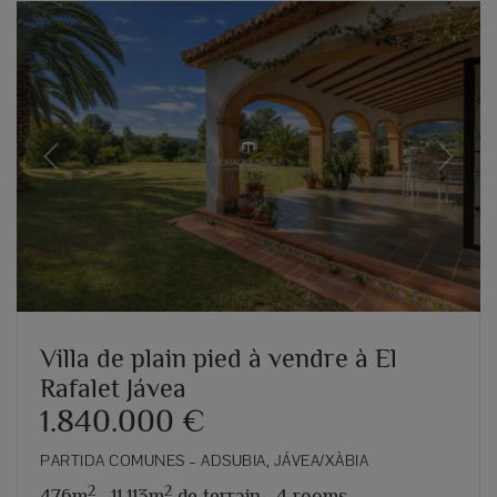
Previous
Next
Villa de plain pied à vendre à El
Rafalet Jávea
1.840.000 €
PARTIDA COMUNES – ADSUBIA, JÁVEA/XÀBIA
2
2
476m
,
11.113m
de terrain,
4 rooms,