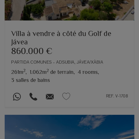
Villa à vendre à côté du Golf de
Jávea
860.000 €
PARTIDA COMUNES – ADSUBIA, JÁVEA/XÀBIA
2
2
261m
,
1.062m
de terrain,
4 rooms,
3 salles de bains
REF. V-1708