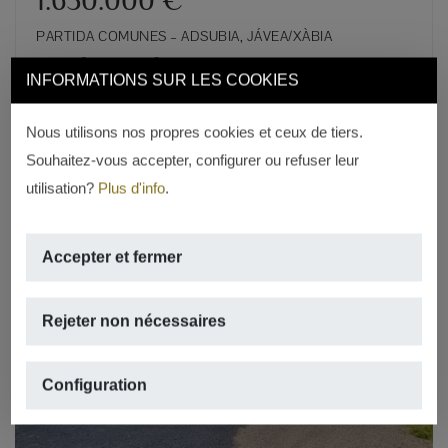
PARTIDA COMUNES – ADSUBIA, JÁVEA/XÀBIA
2
2
407m
,
1.587m
de terrain,
4 rooms,
INFORMATIONS SUR LES COOKIES
4 salles de bains
Nous utilisons nos propres cookies et ceux de tiers.
REF. V-1686
Souhaitez-vous accepter, configurer ou refuser leur
utilisation?
Plus d'info
.
Accepter et fermer
Rejeter non nécessaires
Previous
Next
Configuration