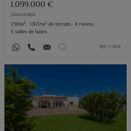
1.099.000 €
JÁVEA/XÀBIA
2
2
230m
,
1.872m
de terrain,
4 rooms,
3 salles de bains
REF. V-1676
Previous
Next