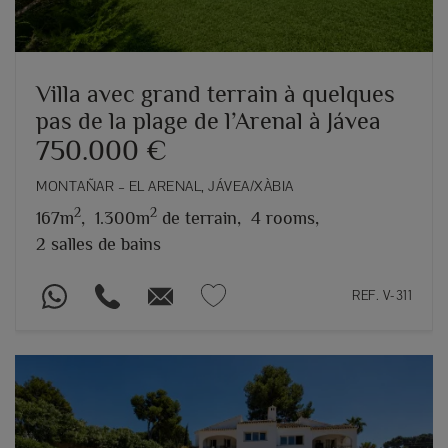
Villa avec grand terrain à quelques
pas de la plage de l’Arenal à Jávea
750.000 €
MONTAÑAR – EL ARENAL, JÁVEA/XÀBIA
2
2
167m
,
1.300m
de terrain,
4 rooms,
2 salles de bains
REF. V-311