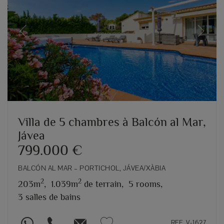
Previous
Next
Villa de 5 chambres à Balcón al Mar,
Jávea
799.000 €
BALCÓN AL MAR – PORTICHOL, JÁVEA/XÀBIA
2
2
203m
,
1.039m
de terrain,
5 rooms,
3 salles de bains
REF. V-1627