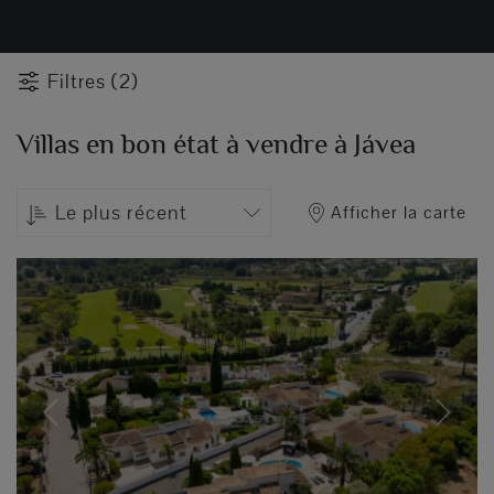
Filtres (2)
Villas en bon état à vendre à Jávea
Le plus récent
Afficher la carte
Previous
Next