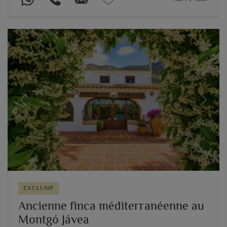
Previous
Next
EXCLUSIF
Ancienne finca méditerranéenne au
Montgó Jávea