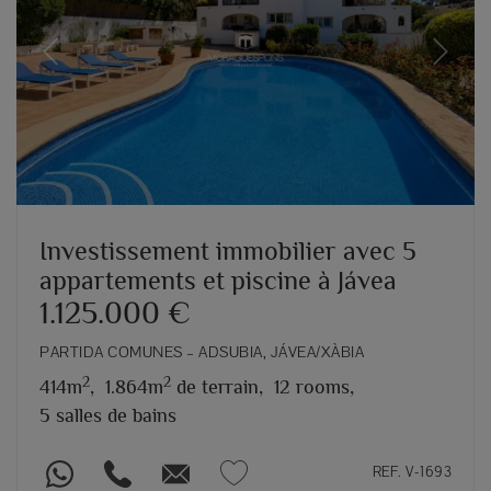
Previous
Next
Investissement immobilier avec 5
appartements et piscine à Jávea
1.125.000 €
PARTIDA COMUNES – ADSUBIA, JÁVEA/XÀBIA
2
2
414m
,
1.864m
de terrain,
12 rooms,
5 salles de bains
REF. V-1693