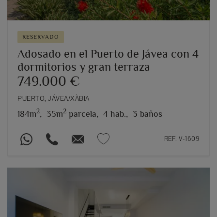
RESERVADO
Adosado en el Puerto de Jávea con 4
dormitorios y gran terraza
749.000 €
PUERTO, JÁVEA/XÀBIA
2
2
184m
,
35m
parcela,
4 hab.,
3 baños
REF. V-1609