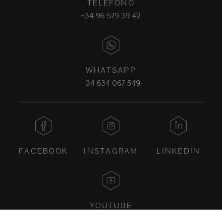
TELÉFONO
+34 96 579 39 42
WHATSAPP
+34 634 067 549
FACEBOOK
INSTAGRAM
LINKEDIN
YOUTUBE