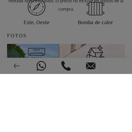
retirada sin previo aviso. El precio no incluye los gastos de la
compra.
Este, Oeste
Bomba de calor
FOTOS
Aire acondicionado
Muy buen estado
2006
CEE: En trámite