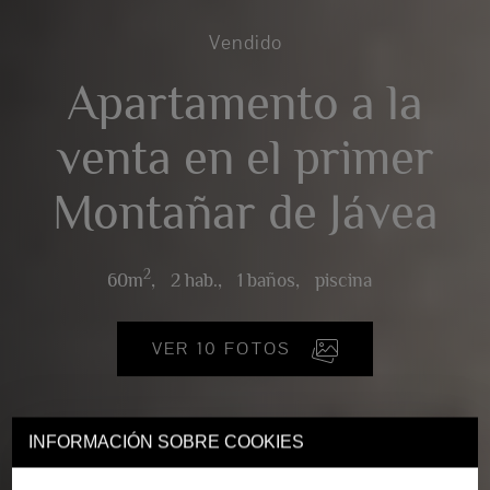
Vendido
Apartamento a la
venta en el primer
Montañar de Jávea
2
60m
,
2 hab.,
1 baños,
piscina
VER 10 FOTOS
INFORMACIÓN SOBRE COOKIES