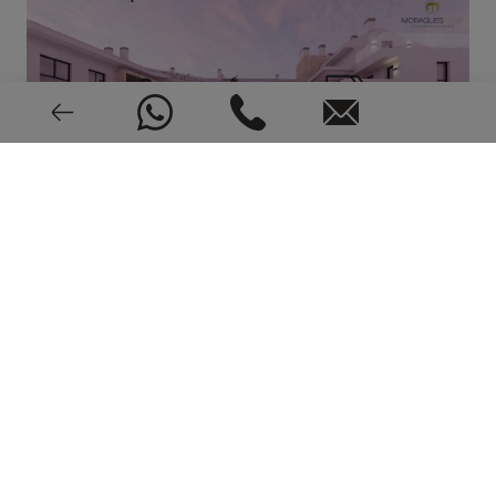
2024
CEE: En trámite