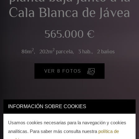
Cala Blanca de Jávea
565.000 €
2
2
86m
,
202m
parcela,
3 hab.,
2 baños
VER 8 FOTOS
INFORMACIÓN SOBRE COOKIES
Usamos cookies necesarias para la navegación y cookies
analíticas. Para saber más consulta nuestra
política de