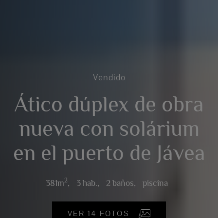
Vendido
Ático dúplex de obra
nueva con solárium
en el puerto de Jávea
2
381m
,
3 hab.,
2 baños,
piscina
VER 14 FOTOS