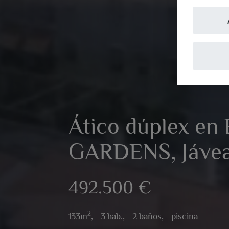
Ático dúplex en
GARDENS, Jáve
492.500 €
2
133m
,
3 hab.,
2 baños,
piscina