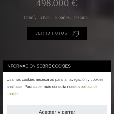
498.000 €
2
133m
,
3 hab.,
2 baños,
piscina
VER 18 FOTOS
INFORMACIÓN SOBRE COOKIES
Usamos cookies necesarias para la navegación y cookies
analíticas. Para saber más consulta nuestra
política de
cookies
.
Aceptar y cerrar