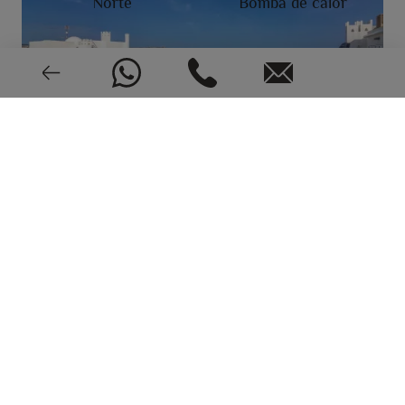
Norte
Bomba de calor
Aire acondicionado
Muy buen estado
1990
CEE: En trámite