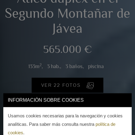
Segundo Montañar de
Jávea
565.000 €
2
133m
,
3 hab.,
3 baños,
piscina
VER 22 FOTOS
INFORMACIÓN SOBRE COOKIES
Usamos cookies necesarias para la navegación y cookies
analíticas. Para saber más consulta nuestra
política de
cookies
.