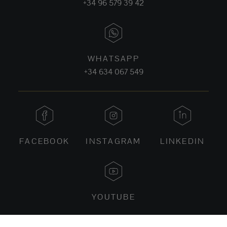
+34 96 579 39 42
WHATSAPP
+34 634 067 549
FACEBOOK
INSTAGRAM
LINKEDIN
YOUTUBE