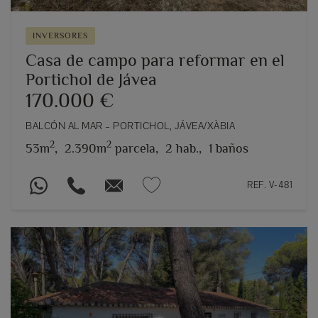
INVERSORES
Casa de campo para reformar en el
Portichol de Jávea
170.000 €
BALCÓN AL MAR – PORTICHOL, JÁVEA/XÀBIA
2
2
53m
,
2.390m
parcela,
2 hab.,
1 baños
REF. V-481