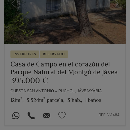
Previous
Next
INVERSORES
RESERVADO
Casa de Campo en el corazón del
Parque Natural del Montgó de Jávea
395.000 €
CUESTA SAN ANTONIO – PUCHOL, JÁVEA/XÀBIA
2
2
121m
,
3.324m
parcela,
3 hab.,
1 baños
REF. V-1484