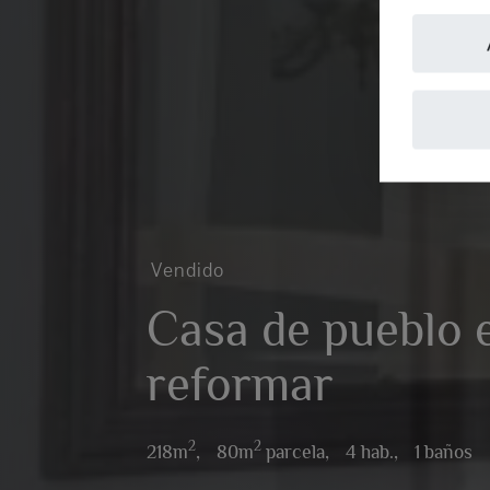
Vendido
Casa de pueblo 
reformar
2
2
218m
,
80m
parcela,
4 hab.,
1 baños