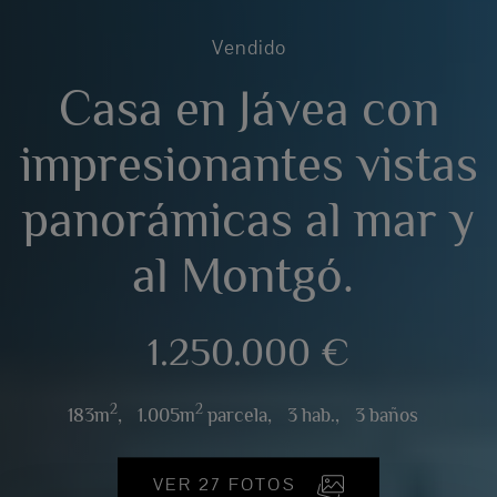
Vendido
Casa en Jávea con
impresionantes vistas
panorámicas al mar y
al Montgó.
1.250.000 €
2
2
183m
,
1.005m
parcela,
3 hab.,
3 baños
VER 27 FOTOS