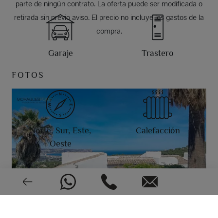
parte de ningún contrato. La oferta puede ser modificada o
retirada sin previo aviso. El precio no incluye los gastos de la
compra.
Garaje
Trastero
FOTOS
Norte, Sur, Este,
Calefacción
Oeste