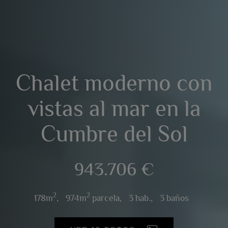
Chalet moderno con
vistas al mar en la
Cumbre del Sol
943.706 €
2
2
178m
,
974m
parcela,
3 hab.,
3 baños