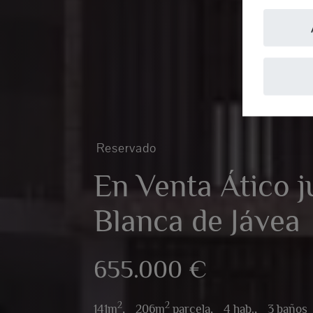
Reservado
En Venta Ático j
Blanca de Jávea
655.000 €
2
2
141m
,
206m
parcela,
4 hab.,
3 baños