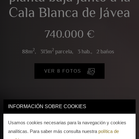
Cala Blanca de Jávea
740.000 €
2
2
88m
,
313m
parcela,
3 hab.,
2 baños
VER 8 FOTOS
INFORMACIÓN SOBRE COOKIES
Usamos cookies necesarias para la navegación y cookies
analíticas. Para saber más consulta nuestra
política de