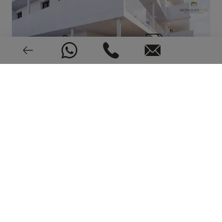
2024
CEE: En trámite