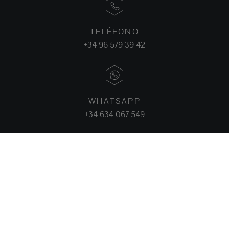
TELÉFONO
+34 96 579 39 42
WHATSAPP
+34 634 067 549
FACEBOOK
INSTAGRAM
LINKEDIN