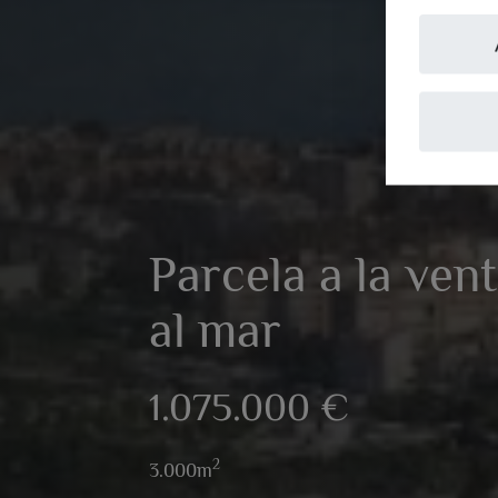
Parcela a la ven
al mar
1.075.000 €
2
3.000m