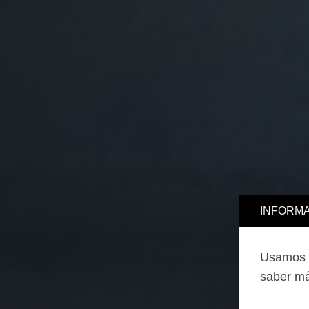
INFORMA
Usamos c
saber má