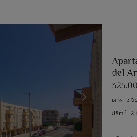
Apart
del Ar
325.0
Next
MONTAÑAR
2
88m
,
2 