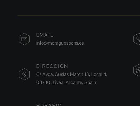
EMAIL
info@moraguespons.es
DIRECCIÓN
C/ Avda. Ausias March 13, Local 4,
03730 Jávea, Alicante, Spain
HORARIO
Lunes a Viernes: 10 - 18h
Sábados: 10 - 14h