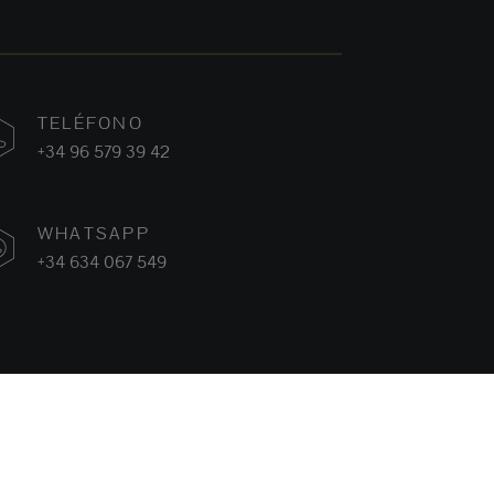
TELÉFONO
+34 96 579 39 42
WHATSAPP
+34 634 067 549