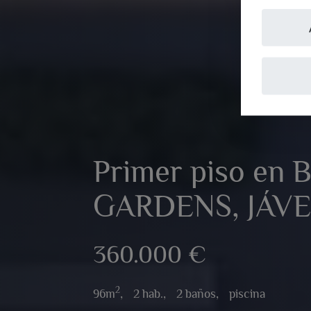
Primer piso en 
GARDENS, JÁV
360.000 €
2
96m
,
2 hab.,
2 baños,
piscina