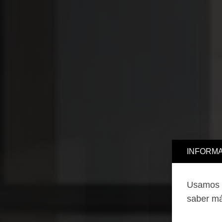
INFORMA
Usamos c
saber má