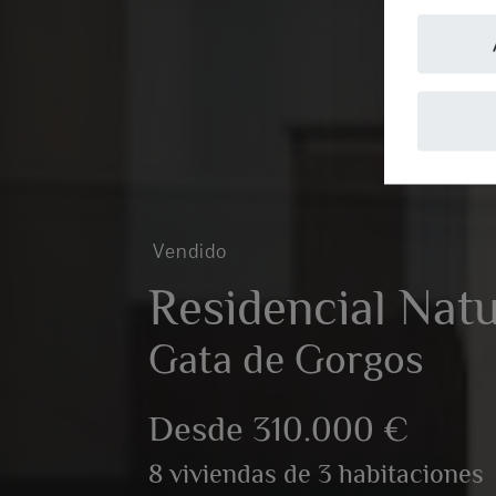
Vendido
Residencial Natu
Gata de Gorgos
Desde 310.000 €
8 viviendas de 3 habitaciones