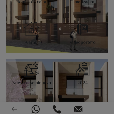
Bomba de calor
Climatización
Alarma
Videoportero
Nuevo o seminuevo
2024