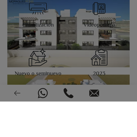
Climatización
Videoportero
Nuevo o seminuevo
2023
CEE: En trámite