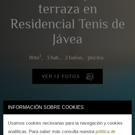
terraza en
Residencial Tenis de
Jávea
2
110m
,
3 hab.,
2 baños,
piscina
VER 13 FOTOS
INFORMACIÓN SOBRE COOKIES
Usamos cookies necesarias para la navegación y cookies
analíticas. Para saber más consulta nuestra
política de