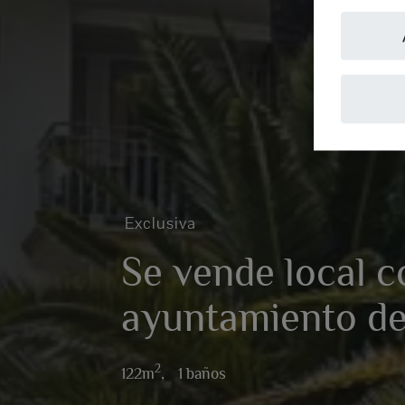
Exclusiva
Se vende local c
ayuntamiento de
2
122m
,
1 baños