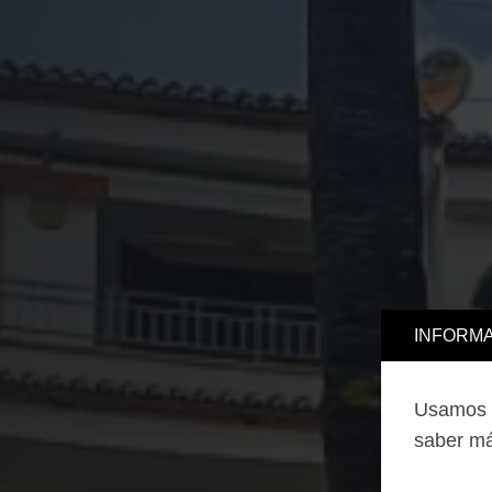
INFORMA
Usamos c
saber má