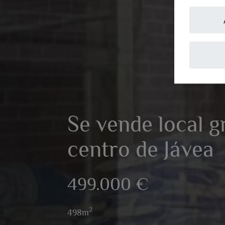
Se vende local g
centro de Jávea
499.000 €
2
498m