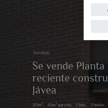
Vendido
Se vende Planta 
reciente constr
Jávea
2
2
215m
,
43m
parcela,
2 hab.,
2 baños