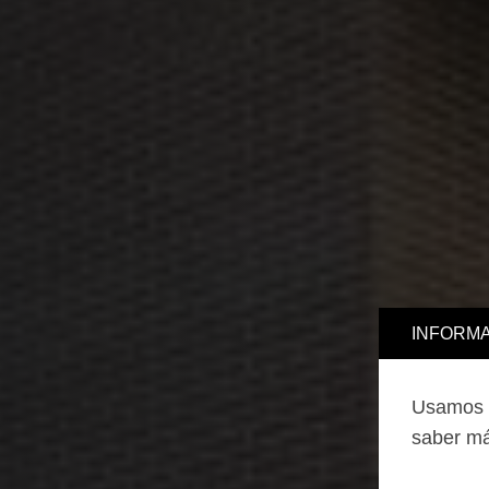
INFORMA
Usamos c
saber má