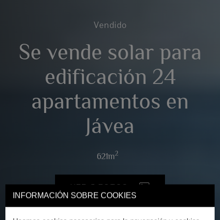
Vendido
Se vende solar para
edificación 24
apartamentos en
Jávea
2
621m
VER 7 FOTOS
INFORMACIÓN SOBRE COOKIES