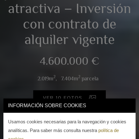
atractiva – Inversión
con contrato de
alquiler vigente
4.600.000 €
2
2
2.019m
,
7.404m
parcela
VER 10 FOTOS
INFORMACIÓN SOBRE COOKIES
Usamos cookies necesarias para la navegación y cookies
analíticas. Para saber más consulta nuestra
política de
cookies
.