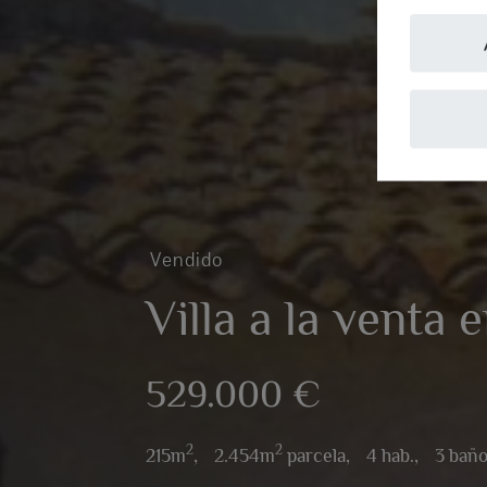
Vendido
Villa a la venta 
529.000 €
2
2
215m
,
2.454m
parcela,
4 hab.,
3 bañ