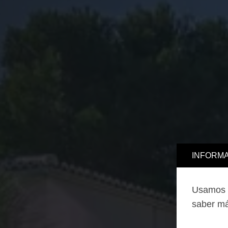
INFORMA
Usamos c
saber má