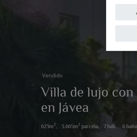
Vendido
Villa de lujo con
en Jávea
2
2
623m
,
3.665m
parcela,
7 hab.,
6 bañ