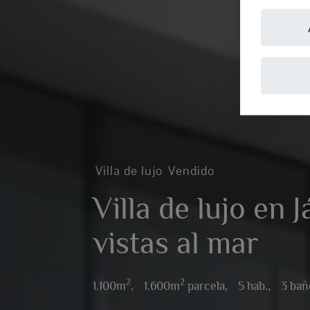
Villa de lujo
Vendido
Villa de lujo en 
vistas al mar
2
2
1.100m
,
1.600m
parcela,
5 hab.,
3 bañ