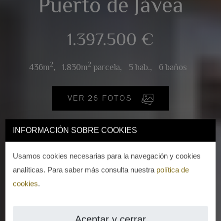
Puerto de Jávea
1.397.500 €
2
2
436m
,
1.830m
parcela,
5 hab.,
6 baños
VER 26 FOTOS
INFORMACIÓN SOBRE COOKIES
Usamos cookies necesarias para la navegación y cookies
analíticas. Para saber más consulta nuestra
política de
cookies
.
Aceptar y cerrar